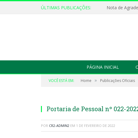
ÚLTIMAS PUBLICAÇÕES:
Nota de Agrad
PÁGINA INICIAL
O
»
VOCÊ ESTÁ EM:
Home
Publicações Oficiais
Portaria de Pessoal nº 022-202
POR
CR2-ADMIN2
EM
1 DE FEVEREIRO DE 2022