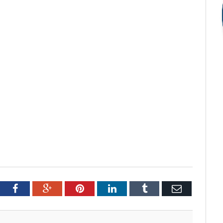
tter
Facebook
Google+
Pinterest
LinkedIn
Tumblr
Email