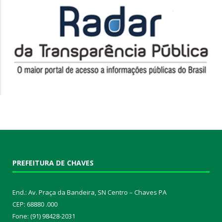
PREFEITURA DE CHAVES
End.: Av. Praça da Bandeira, SN Centro – Chaves PA
CEP: 68880 .000
Fone: (91) 98428-2031