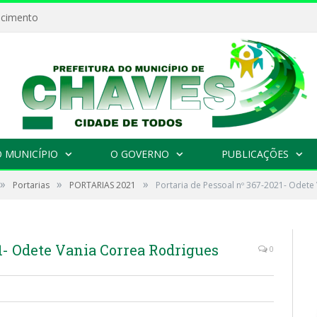
ecimento
 MUNICÍPIO
O GOVERNO
PUBLICAÇÕES
»
»
»
Portarias
PORTARIAS 2021
Portaria de Pessoal nº 367-2021- Odete
21- Odete Vania Correa Rodrigues
0