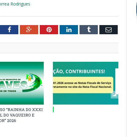
orrea Rodrigues
tter
Facebook
Google+
Pinterest
LinkedIn
Tumblr
Email
SO “RAINHA DO XXXI
L DO VAQUEIRO E
R” 2026