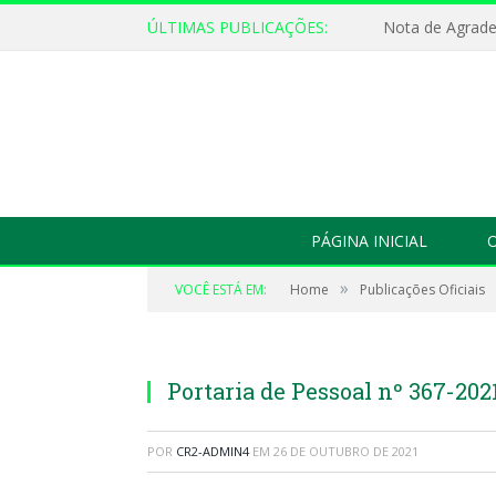
ÚLTIMAS PUBLICAÇÕES:
Nota de Agrad
PÁGINA INICIAL
O
»
VOCÊ ESTÁ EM:
Home
Publicações Oficiais
Portaria de Pessoal nº 367-20
POR
CR2-ADMIN4
EM
26 DE OUTUBRO DE 2021