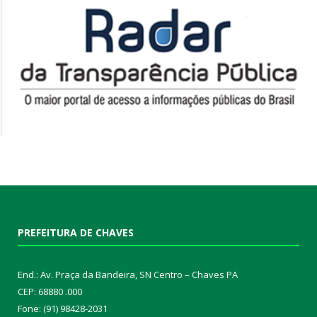
PREFEITURA DE CHAVES
End.: Av. Praça da Bandeira, SN Centro – Chaves PA
CEP: 68880 .000
Fone: (91) 98428-2031