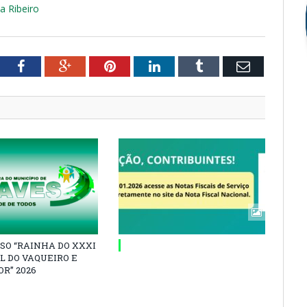
a Ribeiro
tter
Facebook
Google+
Pinterest
LinkedIn
Tumblr
Email
SO “RAINHA DO XXXI
L DO VAQUEIRO E
R” 2026