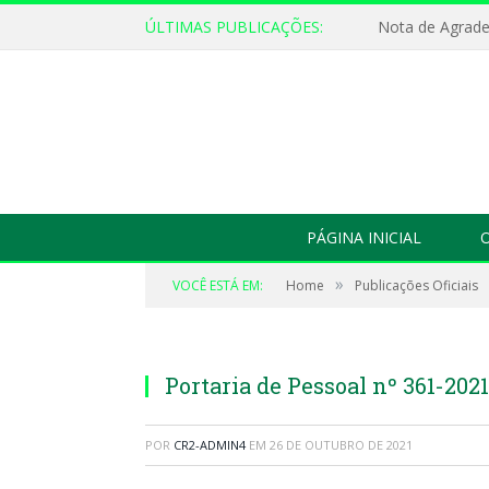
ÚLTIMAS PUBLICAÇÕES:
Nota de Agrad
PÁGINA INICIAL
O
»
VOCÊ ESTÁ EM:
Home
Publicações Oficiais
Portaria de Pessoal nº 361-2021
POR
CR2-ADMIN4
EM
26 DE OUTUBRO DE 2021