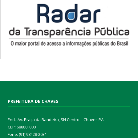
PREFEITURA DE CHAVES
End.: Av. Praça da Bandeira, SN Centro – Chaves PA
CEP: 68880 .000
Fone: (91) 98428-2031