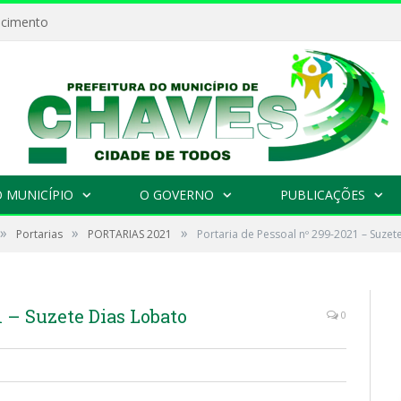
ecimento
 MUNICÍPIO
O GOVERNO
PUBLICAÇÕES
»
»
»
Portarias
PORTARIAS 2021
Portaria de Pessoal nº 299-2021 – Suzet
1 – Suzete Dias Lobato
0