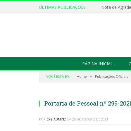
ÚLTIMAS PUBLICAÇÕES:
Nota de Agrad
PÁGINA INICIAL
O
»
VOCÊ ESTÁ EM:
Home
Publicações Oficiais
Portaria de Pessoal nº 299-202
POR
CR2-ADMIN2
EM
25 DE AGOSTO DE 2021