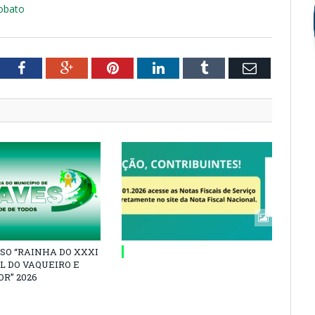
Lobato
tter
Facebook
Google+
Pinterest
LinkedIn
Tumblr
Email
SO “RAINHA DO XXXI
L DO VAQUEIRO E
R” 2026