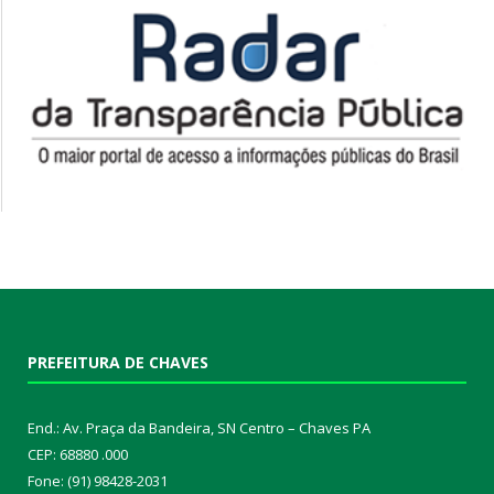
PREFEITURA DE CHAVES
End.: Av. Praça da Bandeira, SN Centro – Chaves PA
CEP: 68880 .000
Fone: (91) 98428-2031