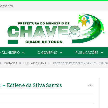
ecimento
 MUNICÍPIO
O GOVERNO
PUBLICAÇÕES
»
»
»
Portarias
PORTARIAS 2021
Portaria de Pessoal nº 264-2021 – Edilen
1 – Edilene da Silva Santos
0