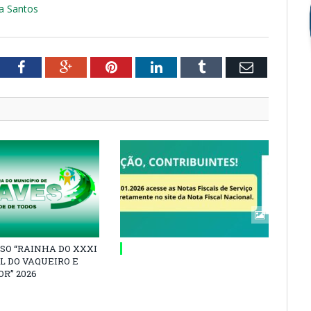
va Santos
tter
Facebook
Google+
Pinterest
LinkedIn
Tumblr
Email
SO “RAINHA DO XXXI
L DO VAQUEIRO E
R” 2026