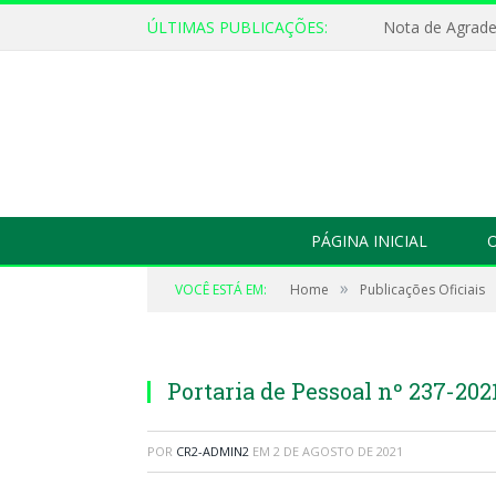
ÚLTIMAS PUBLICAÇÕES:
Nota de Agrad
PÁGINA INICIAL
O
»
VOCÊ ESTÁ EM:
Home
Publicações Oficiais
Portaria de Pessoal nº 237-202
POR
CR2-ADMIN2
EM
2 DE AGOSTO DE 2021