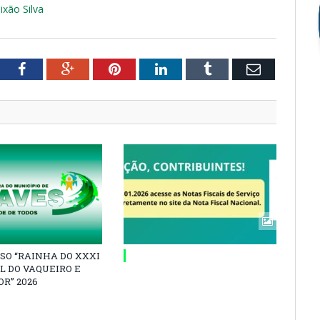
ixão Silva
tter
Facebook
Google+
Pinterest
LinkedIn
Tumblr
Email
SO “RAINHA DO XXXI
L DO VAQUEIRO E
R” 2026