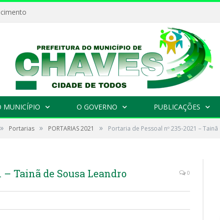
ecimento
 MUNICÍPIO
O GOVERNO
PUBLICAÇÕES
»
»
»
Portarias
PORTARIAS 2021
Portaria de Pessoal nº 235-2021 – Tain
21 – Tainã de Sousa Leandro
0