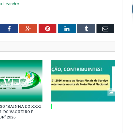
sa Leandro
tter
Facebook
Google+
Pinterest
LinkedIn
Tumblr
Email
SO “RAINHA DO XXXI
L DO VAQUEIRO E
R” 2026