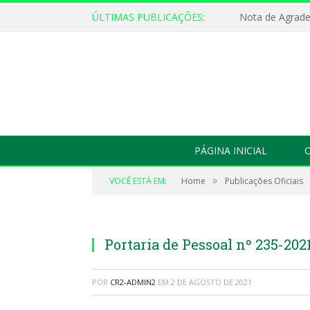
ÚLTIMAS PUBLICAÇÕES:
Nota de Agrad
PÁGINA INICIAL
O
»
VOCÊ ESTÁ EM:
Home
Publicações Oficiais
Portaria de Pessoal nº 235-20
POR
CR2-ADMIN2
EM
2 DE AGOSTO DE 2021