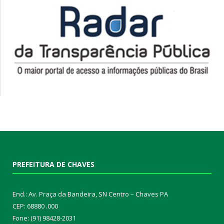
PREFEITURA DE CHAVES
End.: Av. Praça da Bandeira, SN Centro – Chaves PA
CEP: 68880 .000
Fone: (91) 98428-2031