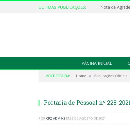
ÚLTIMAS PUBLICAÇÕES:
Nota de Agrad
PÁGINA INICIAL
O
»
VOCÊ ESTÁ EM:
Home
Publicações Oficiais
Portaria de Pessoal nº 228-202
POR
CR2-ADMIN2
EM
2 DE AGOSTO DE 2021