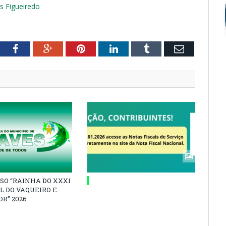
es Figueiredo
tter
Facebook
Google+
Pinterest
LinkedIn
Tumblr
Email
SO “RAINHA DO XXXI
L DO VAQUEIRO E
R” 2026