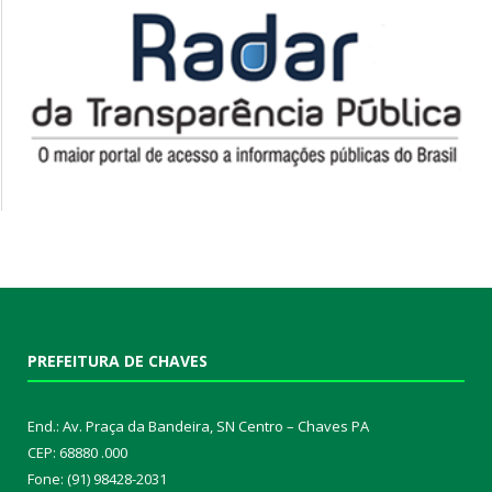
PREFEITURA DE CHAVES
End.: Av. Praça da Bandeira, SN Centro – Chaves PA
CEP: 68880 .000
Fone: (91) 98428-2031