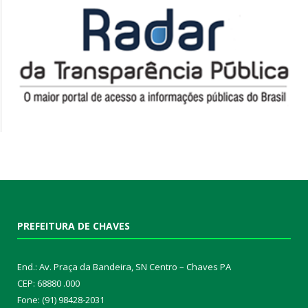
PREFEITURA DE CHAVES
End.: Av. Praça da Bandeira, SN Centro – Chaves PA
CEP: 68880 .000
Fone: (91) 98428-2031