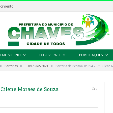
ecimento
 MUNICÍPIO
O GOVERNO
PUBLICAÇÕES
»
»
»
Portarias
PORTARIAS 2021
Portaria de Pessoal n°394-2021 Cilene
1 Cilene Moraes de Souza
0