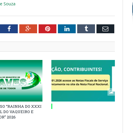
de Souza
tter
Facebook
Google+
Pinterest
LinkedIn
Tumblr
Email
SO “RAINHA DO XXXI
L DO VAQUEIRO E
R” 2026