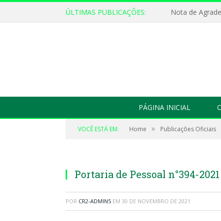
ÚLTIMAS PUBLICAÇÕES:
Nota de Agrad
PÁGINA INICIAL
O
»
VOCÊ ESTÁ EM:
Home
Publicações Oficiais
Portaria de Pessoal n°394-202
POR
CR2-ADMIN5
EM
30 DE NOVEMBRO DE 2021