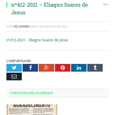
nº412-2021 – Eliagno Soares de
0
Jesus
POR
CR2-ADMIN1
EM
27 DE AGOSTO DE 2021
nº412-2021 - Eliagno Soares de Jesus
COMPARTILHAR:
Twitter
Facebook
Google+
Pinterest
LinkedIn
Tumblr
Email
CONTEÚDO RELACIONADO