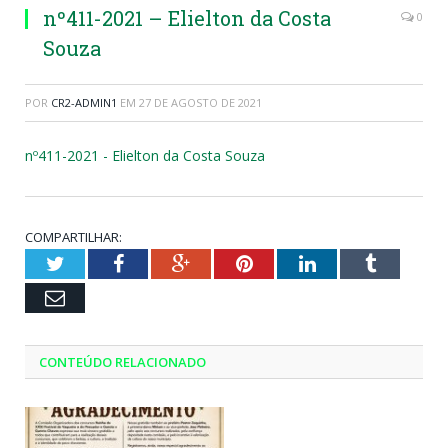
nº411-2021 – Elielton da Costa
0
Souza
POR
CR2-ADMIN1
EM
27 DE AGOSTO DE 2021
nº411-2021 - Elielton da Costa Souza
COMPARTILHAR:
Twitter
Facebook
Google+
Pinterest
LinkedIn
Tumblr
Email
CONTEÚDO RELACIONADO