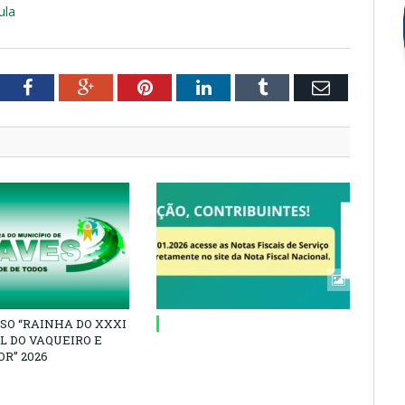
ula
tter
Facebook
Google+
Pinterest
LinkedIn
Tumblr
Email
SO “RAINHA DO XXXI
L DO VAQUEIRO E
R” 2026