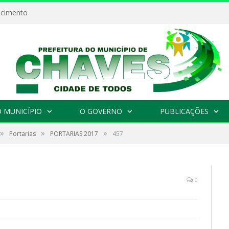
ecimento
 MUNICÍPIO
O GOVERNO
PUBLICAÇÕES
»
»
»
Portarias
PORTARIAS 2017
457
0