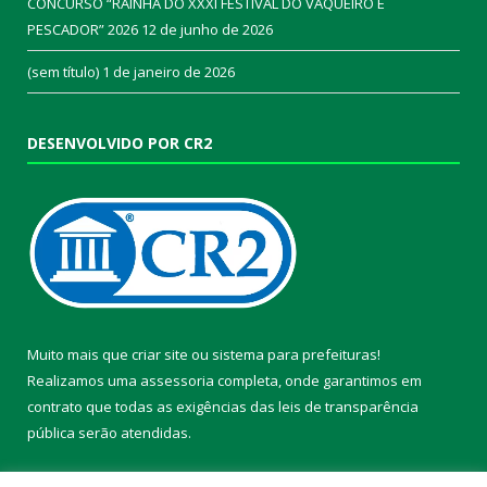
CONCURSO “RAINHA DO XXXI FESTIVAL DO VAQUEIRO E
PESCADOR” 2026
12 de junho de 2026
(sem título)
1 de janeiro de 2026
DESENVOLVIDO POR CR2
Muito mais que
criar site
ou
sistema para prefeituras
!
Realizamos uma
assessoria
completa, onde garantimos em
contrato que todas as exigências das
leis de transparência
pública
serão atendidas.
Conheça o
PNTP
e o
Radar da Transparência Pública