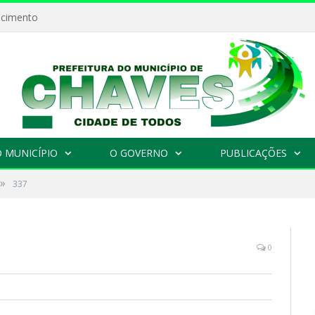
ecimento
 MUNICÍPIO
O GOVERNO
PUBLICAÇÕES
»
337
0