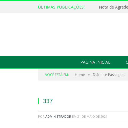
ÚLTIMAS PUBLICAÇÕES:
Nota de Agrad
PÁGINA INICIAL
O
»
VOCÊ ESTÁ EM:
Home
Diárias e Passagens
337
POR
ADMINISTRADOR
EM
21 DE MAIO DE 2021