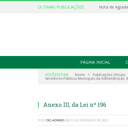
ÚLTIMAS PUBLICAÇÕES:
Nota de Agrad
PÁGINA INICIAL
O
»
VOCÊ ESTÁ EM:
Home
Publicações Oficiais
Servidores Públicos Municipais da Administração d
Anexo III, da Lei nº 196
POR
CR2-ADMIN5
EM
15 DE FEVEREIRO DE 2022