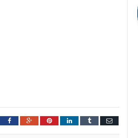
tter
Facebook
Google+
Pinterest
LinkedIn
Tumblr
Email