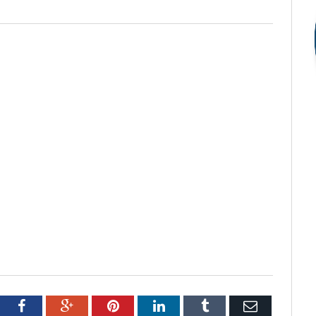
tter
Facebook
Google+
Pinterest
LinkedIn
Tumblr
Email