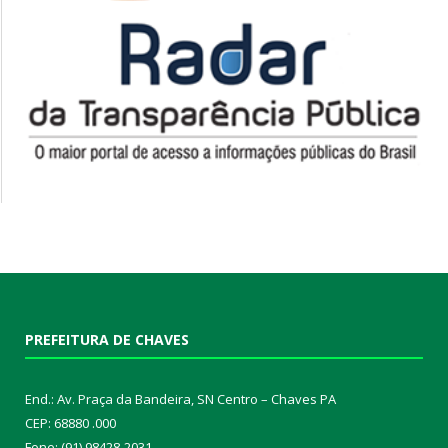
PREFEITURA DE CHAVES
End.: Av. Praça da Bandeira, SN Centro – Chaves PA
CEP: 68880 .000
Fone: (91) 98428-2031