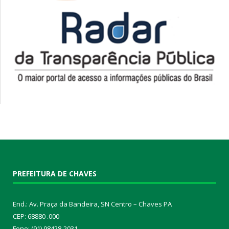
PREFEITURA DE CHAVES
End.: Av. Praça da Bandeira, SN Centro – Chaves PA
CEP: 68880 .000
Fone: (91) 98428-2031