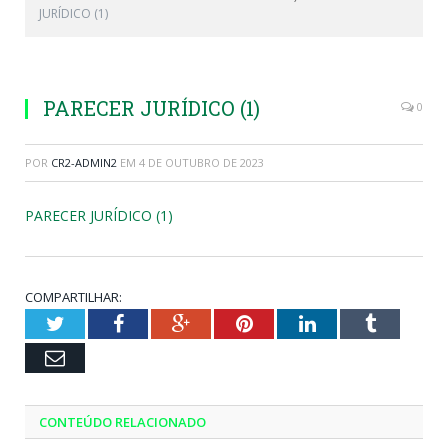
JURÍDICO (1)
PARECER JURÍDICO (1)
0
POR
CR2-ADMIN2
EM
4 DE OUTUBRO DE 2023
PARECER JURÍDICO (1)
COMPARTILHAR:
Twitter
Facebook
Google+
Pinterest
LinkedIn
Tumblr
Email
CONTEÚDO RELACIONADO