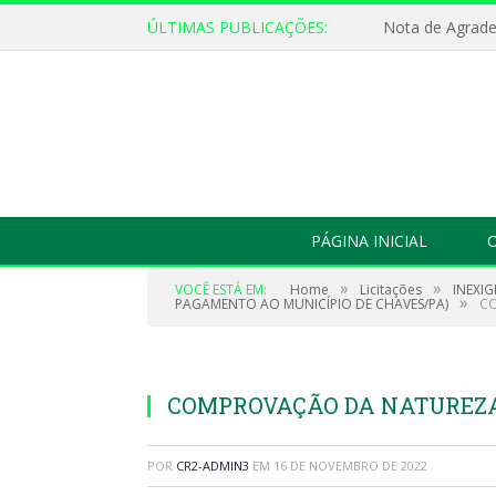
ÚLTIMAS PUBLICAÇÕES:
Nota de Agrad
PÁGINA INICIAL
O
»
»
VOCÊ ESTÁ EM:
Home
Licitações
INEXIG
»
PAGAMENTO AO MUNICÍPIO DE CHAVES/PA)
CO
COMPROVAÇÃO DA NATUREZA 
POR
CR2-ADMIN3
EM
16 DE NOVEMBRO DE 2022