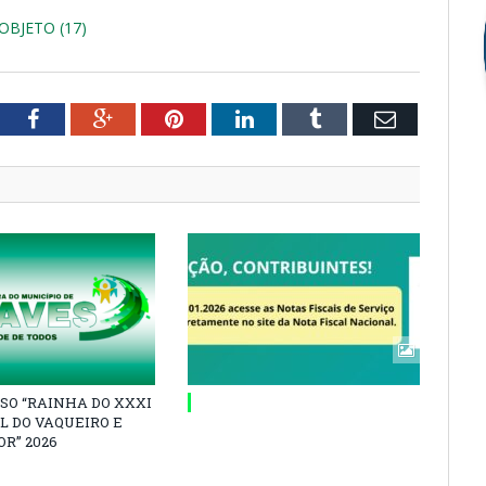
BJETO (17)
tter
Facebook
Google+
Pinterest
LinkedIn
Tumblr
Email
SO “RAINHA DO XXXI
L DO VAQUEIRO E
R” 2026