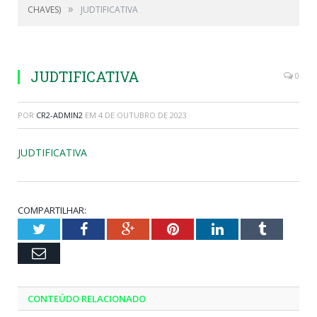
»
CHAVES)
JUDTIFICATIVA
JUDTIFICATIVA
0
POR
CR2-ADMIN2
EM
4 DE OUTUBRO DE 2023
JUDTIFICATIVA
COMPARTILHAR:
Twitter
Facebook
Google+
Pinterest
LinkedIn
Tumblr
Email
CONTEÚDO RELACIONADO