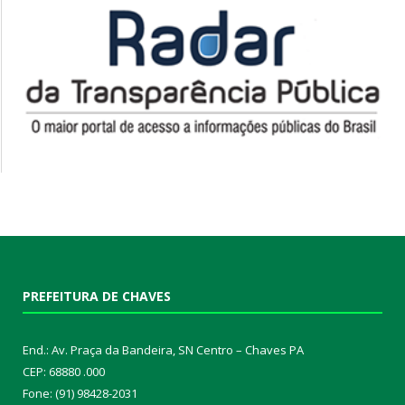
PREFEITURA DE CHAVES
End.: Av. Praça da Bandeira, SN Centro – Chaves PA
CEP: 68880 .000
Fone: (91) 98428-2031