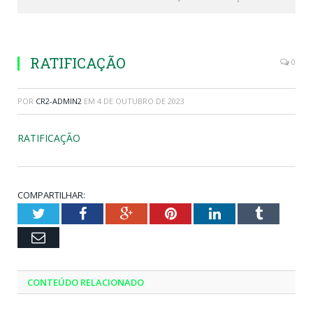
RATIFICAÇÃO
0
POR
CR2-ADMIN2
EM
4 DE OUTUBRO DE 2023
RATIFICAÇÃO
COMPARTILHAR:
Twitter
Facebook
Google+
Pinterest
LinkedIn
Tumblr
Email
CONTEÚDO RELACIONADO