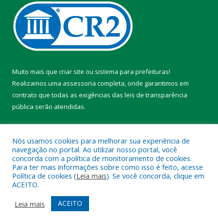
Muito mais que
criar site
ou
sistema para prefeituras
!
Realizamos uma
assessoria
completa, onde garantimos em
contrato que todas as exigências das
leis de transparência
pública
serão atendidas.
Conheça o
PNTP
e o
Radar da Transparência Pública
Nós usamos cookies para melhorar sua experiência de
navegação no portal. Ao utilizar nosso portal, você
concorda com a política de monitoramento de cookies.
Para ter mais informações sobre como isso é feito, acesse
Política de cookies (
Leia mais
). Se você concorda, clique em
Todos os direitos reservados a Prefeitura Municipal de Chaves.
ACEITO.
Mapa do Site
Acessar Área Administrativa
ACEITO
Leia mais
Acessar Webmail