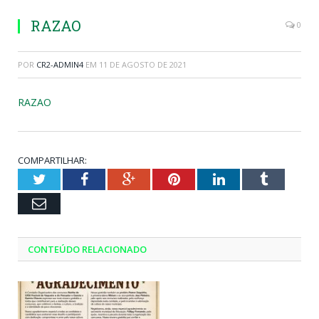
RAZAO
0
POR
CR2-ADMIN4
EM
11 DE AGOSTO DE 2021
RAZAO
COMPARTILHAR:
Twitter
Facebook
Google+
Pinterest
LinkedIn
Tumblr
Email
CONTEÚDO RELACIONADO