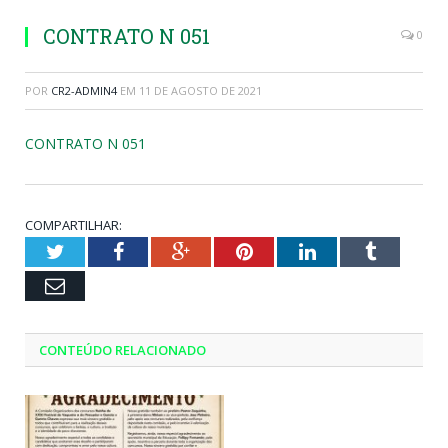
CONTRATO N 051
0
POR
CR2-ADMIN4
EM
11 DE AGOSTO DE 2021
CONTRATO N 051
COMPARTILHAR:
Twitter
Facebook
Google+
Pinterest
LinkedIn
Tumblr
Email
CONTEÚDO RELACIONADO