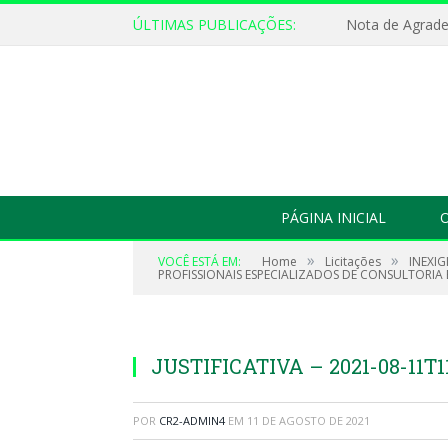
ÚLTIMAS PUBLICAÇÕES:
Nota de Agrad
PÁGINA INICIAL
O
»
»
VOCÊ ESTÁ EM:
Home
Licitações
INEXIG
PROFISSIONAIS ESPECIALIZADOS DE CONSULTORIA 
JUSTIFICATIVA – 2021-08-11T1
POR
CR2-ADMIN4
EM
11 DE AGOSTO DE 2021