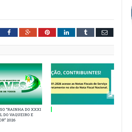
tter
Facebook
Google+
Pinterest
LinkedIn
Tumblr
Email
SO “RAINHA DO XXXI
L DO VAQUEIRO E
R” 2026