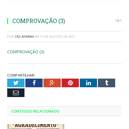
COMPROVAÇÃO (3)
0
POR
CR2-ADMIN4
EM
11 DE AGOSTO DE 2021
COMPROVAÇÃO (3)
COMPARTILHAR:
Twitter
Facebook
Google+
Pinterest
LinkedIn
Tumblr
Email
CONTEÚDO RELACIONADO