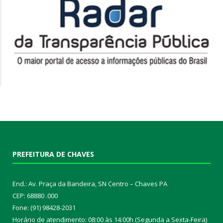
PREFEITURA DE CHAVES
End.: Av. Praça da Bandeira, SN Centro – Chaves PA
CEP: 68880 .000
Fone: (91) 98428-2031
Horário de atendimento: 08:00 às 14:00h (Segunda a Sexta-Feira)