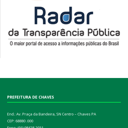
PREFEITURA DE CHAVES
End.: Av. Praça da Bandeira, SN Centro – Chaves PA
CEP: 68880 .000
Fone: (91) 98428-2031