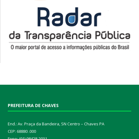
PREFEITURA DE CHAVES
End.: Av. Praça da Bandeira, SN Centro – Chaves PA
CEP: 68880 .000
Fone: (91) 98428-2031