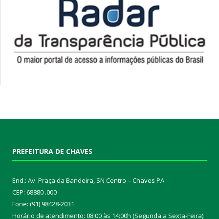
PREFEITURA DE CHAVES
End.: Av. Praça da Bandeira, SN Centro – Chaves PA
CEP: 68880 .000
Fone: (91) 98428-2031
Horário de atendimento: 08:00 às 14:00h (Segunda a Sexta-Feira)