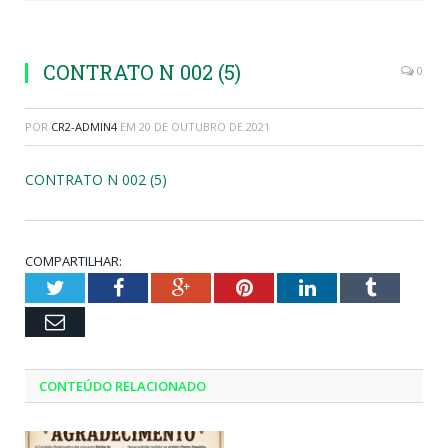
CONTRATO N 002 (5)
0
POR
CR2-ADMIN4
EM
20 DE OUTUBRO DE 2021
CONTRATO N 002 (5)
COMPARTILHAR:
Twitter
Facebook
Google+
Pinterest
LinkedIn
Tumblr
Email
CONTEÚDO RELACIONADO