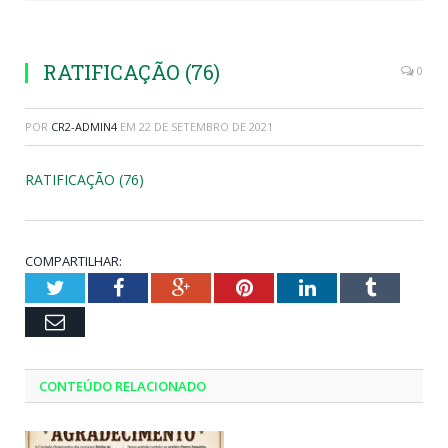
RATIFICAÇÃO (76)
0
POR
CR2-ADMIN4
EM
22 DE SETEMBRO DE 2021
RATIFICAÇÃO (76)
COMPARTILHAR:
Twitter
Facebook
Google+
Pinterest
LinkedIn
Tumblr
Email
CONTEÚDO RELACIONADO