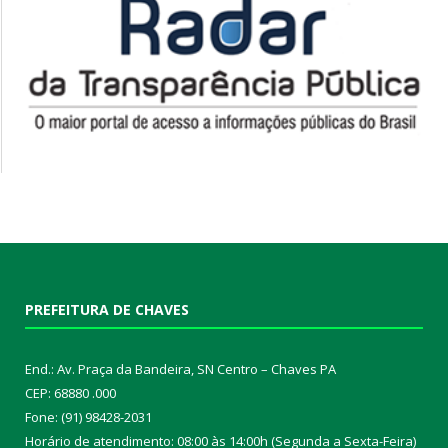
PREFEITURA DE CHAVES
End.: Av. Praça da Bandeira, SN Centro – Chaves PA
CEP: 68880 .000
Fone: (91) 98428-2031
Horário de atendimento: 08:00 às 14:00h (Segunda a Sexta-Feira)