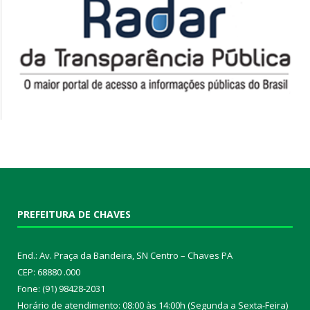
PREFEITURA DE CHAVES
End.: Av. Praça da Bandeira, SN Centro – Chaves PA
CEP: 68880 .000
Fone: (91) 98428-2031
Horário de atendimento: 08:00 às 14:00h (Segunda a Sexta-Feira)