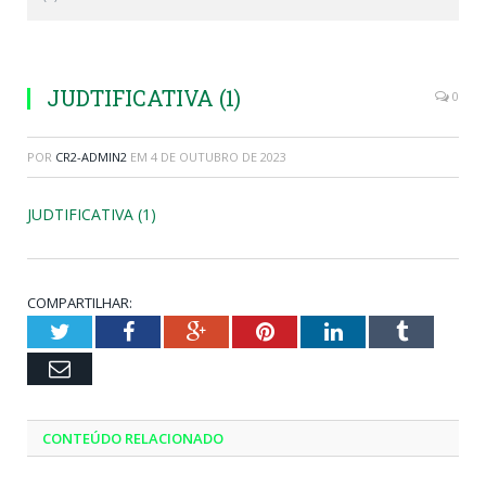
JUDTIFICATIVA (1)
0
POR
CR2-ADMIN2
EM
4 DE OUTUBRO DE 2023
JUDTIFICATIVA (1)
COMPARTILHAR:
Twitter
Facebook
Google+
Pinterest
LinkedIn
Tumblr
Email
CONTEÚDO RELACIONADO