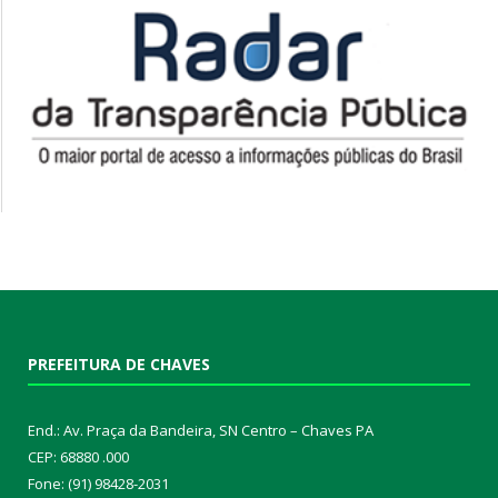
PREFEITURA DE CHAVES
End.: Av. Praça da Bandeira, SN Centro – Chaves PA
CEP: 68880 .000
Fone: (91) 98428-2031