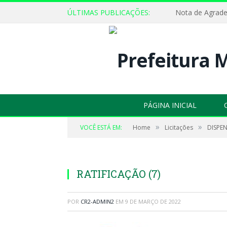
ÚLTIMAS PUBLICAÇÕES:
Nota de Agrad
PÁGINA INICIAL
»
»
VOCÊ ESTÁ EM:
Home
Licitações
DISPEN
RATIFICAÇÃO (7)
POR
CR2-ADMIN2
EM
9 DE MARÇO DE 2022