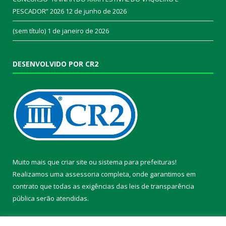
PESCADOR” 2026
12 de junho de 2026
(sem título)
1 de janeiro de 2026
DESENVOLVIDO POR CR2
Muito mais que
criar site
ou
sistema para prefeituras
!
Realizamos uma
assessoria
completa, onde garantimos em
contrato que todas as exigências das
leis de transparência
pública
serão atendidas.
Conheça o
PNTP
e o
Radar da Transparência Pública