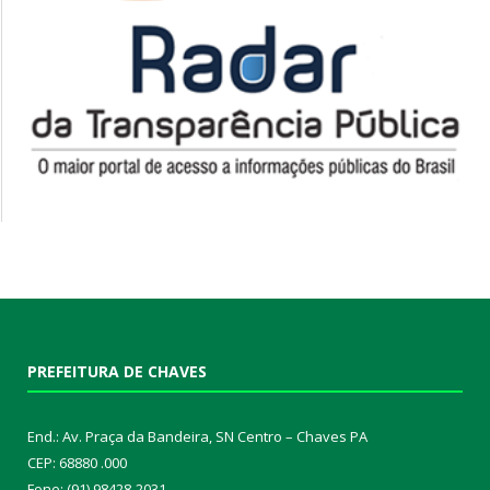
PREFEITURA DE CHAVES
End.: Av. Praça da Bandeira, SN Centro – Chaves PA
CEP: 68880 .000
Fone: (91) 98428-2031