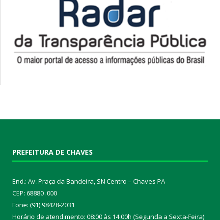
PREFEITURA DE CHAVES
End.: Av. Praça da Bandeira, SN Centro – Chaves PA
CEP: 68880 .000
Fone: (91) 98428-2031
Horário de atendimento: 08:00 às 14:00h (Segunda a Sexta-Feira)