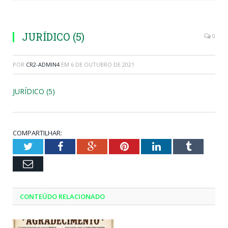
JURÍDICO (5)
0
POR
CR2-ADMIN4
EM
6 DE OUTUBRO DE 2021
JURÍDICO (5)
COMPARTILHAR:
Twitter
Facebook
Google+
Pinterest
LinkedIn
Tumblr
Email
CONTEÚDO RELACIONADO