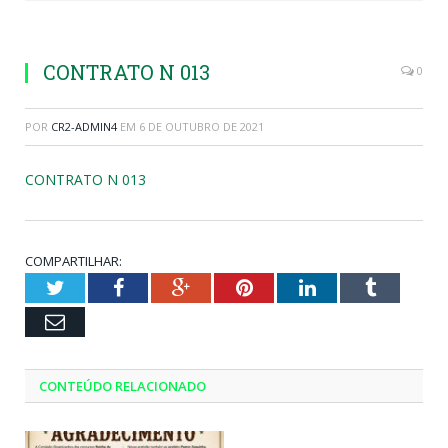
CONTRATO N 013
0
POR
CR2-ADMIN4
EM
6 DE OUTUBRO DE 2021
CONTRATO N 013
COMPARTILHAR:
Twitter
Facebook
Google+
Pinterest
LinkedIn
Tumblr
Email
CONTEÚDO RELACIONADO