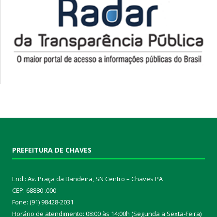
PREFEITURA DE CHAVES
End.: Av. Praça da Bandeira, SN Centro – Chaves PA
CEP: 68880 .000
Fone: (91) 98428-2031
Horário de atendimento: 08:00 às 14:00h (Segunda a Sexta-Feira)