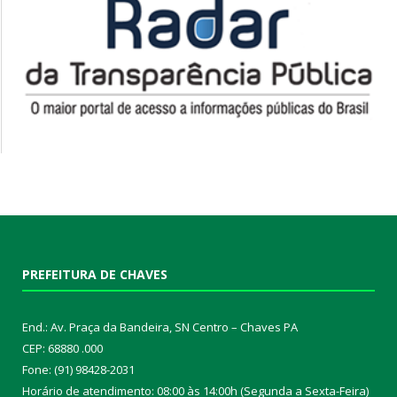
PREFEITURA DE CHAVES
End.: Av. Praça da Bandeira, SN Centro – Chaves PA
CEP: 68880 .000
Fone: (91) 98428-2031
Horário de atendimento: 08:00 às 14:00h (Segunda a Sexta-Feira)