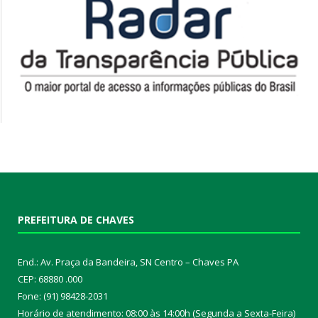
PREFEITURA DE CHAVES
End.: Av. Praça da Bandeira, SN Centro – Chaves PA
CEP: 68880 .000
Fone: (91) 98428-2031
Horário de atendimento: 08:00 às 14:00h (Segunda a Sexta-Feira)