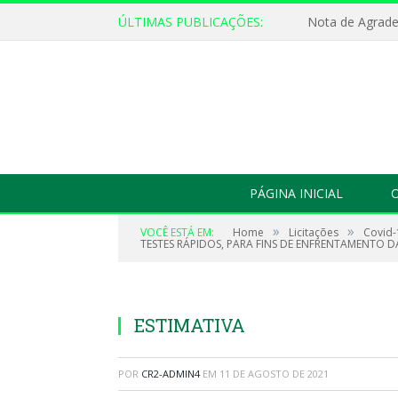
ÚLTIMAS PUBLICAÇÕES:
Nota de Agrad
PÁGINA INICIAL
O
»
»
VOCÊ ESTÁ EM:
Home
Licitações
Covid-
TESTES RÁPIDOS, PARA FINS DE ENFRENTAMENTO D
ESTIMATIVA
POR
CR2-ADMIN4
EM
11 DE AGOSTO DE 2021