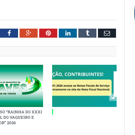
tter
Facebook
Google+
Pinterest
LinkedIn
Tumblr
Email
SO “RAINHA DO XXXI
L DO VAQUEIRO E
R” 2026