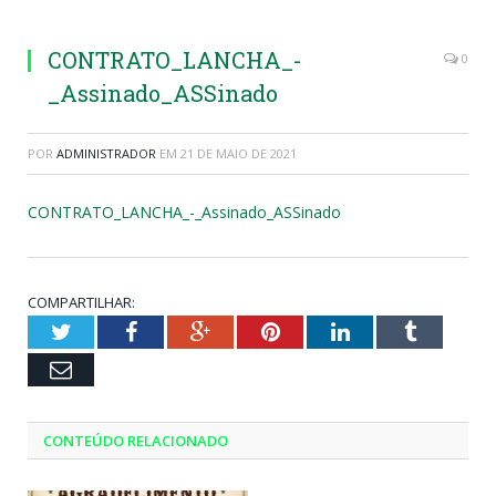
CONTRATO_LANCHA_-
0
_Assinado_ASSinado
POR
ADMINISTRADOR
EM
21 DE MAIO DE 2021
CONTRATO_LANCHA_-_Assinado_ASSinado
COMPARTILHAR:
Twitter
Facebook
Google+
Pinterest
LinkedIn
Tumblr
Email
CONTEÚDO RELACIONADO